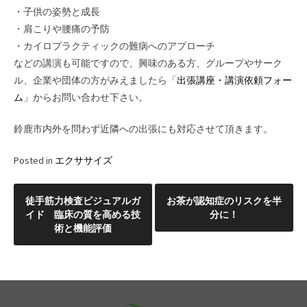
・子供の姿勢と成長
・肩こりや腰痛の予防
・カイロプラクティックの難病へのアプローチ
などの講演も可能ですので、興味のある方、グループやサーク
ル、企業や団体の方がみえましたら「
出張講座・講演依頼フォー
ム
」からお問い合わせ下さい。
鈴鹿市内外を問わず近隣への出張にも対応させて頂きます。
Posted in
エクササイズ
投
徒手筋力検査ビジュアルガ
お茶が認知症のリスクを半
イド 臨床の質を高める技
分に！
稿
術と機能評価
ナ
ビ