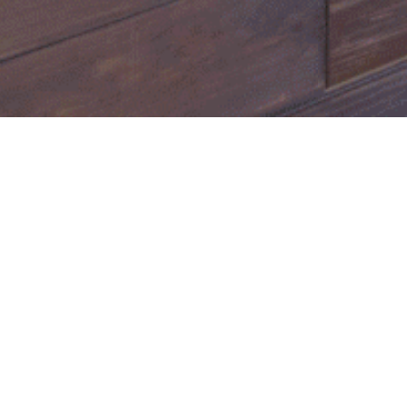
公式LIN
業のご案内
休みします。
日
日
日
５日
日
日