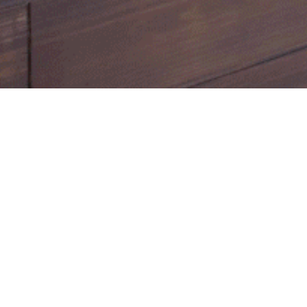
お知らせ
▶︎２０２６年の連休・臨時休
下記日程は長期出張のためお
・３月２４日〜２９
・５月１５日〜１７
・６月１２日〜１５
・６月３０日〜７月
・９月８日〜１３
・１０月１日〜５