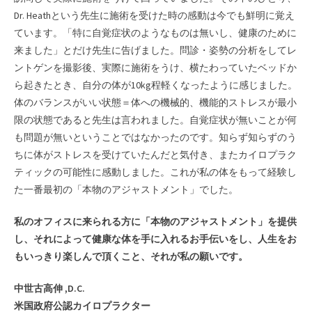
Dr. Heathという先生に施術を受けた時の感動は今でも鮮明に覚え
ています。「特に自覚症状のようなものは無いし、健康のために
来ました」とだけ先生に告げました。問診・姿勢の分析をしてレ
ントゲンを撮影後、実際に施術をうけ、横たわっていたベッドか
ら起きたとき、自分の体が10kg程軽くなったように感じました。
体のバランスがいい状態＝体への機械的、機能的ストレスが最小
限の状態であると先生は言われました。自覚症状が無いことが何
も問題が無いということではなかったのです。知らず知らずのう
ちに体がストレスを受けていたんだと気付き、またカイロプラク
ティックの可能性に感動しました。これが私の体をもって経験し
た一番最初の「本物のアジャストメント」でした。
私のオフィスに来られる方に「本物のアジャストメント」を提供
し、それによって健康な体を手に入れるお手伝いをし、人生をお
もいっきり楽しんで頂くこと、それが私の願いです。
中世古高伸 ,D.C.
米国政府公認カイロプラクター