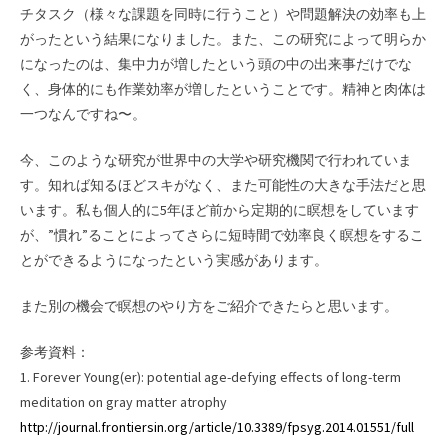
チタスク（様々な課題を同時に行うこと）や問題解決の効率も上
がったという結果になりました。また、この研究によって明らか
になったのは、集中力が増したという頭の中の出来事だけでな
く、身体的にも作業効率が増したということです。精神と肉体は
一つなんですね〜。
今、このような研究が世界中の大学や研究機関で行われていま
す。知れば知るほどスキがなく、また可能性の大きな手法だと思
います。私も個人的に5年ほど前から定期的に瞑想をしています
が、”慣れ”ることによってさらに短時間で効率良く瞑想をするこ
とができるようになったという実感があります。
また別の機会で瞑想のやり方をご紹介できたらと思います。
参考資料：
1. Forever Young(er): potential age-defying effects of long-term
meditation on gray matter atrophy
http://journal.frontiersin.org/article/10.3389/fpsyg.2014.01551/full