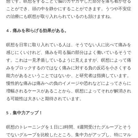
態です。瞑想をすることで脳のガヤガヤした部分を落ち着かせる
ことができ、頭の中を静かにすることができます。うつや不安症
の治療にも瞑想が取り入れられているのも頷けますね。
4．痛みを和らげる効果がある。
瞑想を日常に取り入れている人は、そうでない人に比べて痛みを
感じにくいけれど、痛みを司る脳の部分はよく働いているそうで
す。これは一見矛盾しているように見えますが、瞑想によって痛
みをブロックするのではなく痛みに対する負の反応を小さくする
能力があるということではないか、と研究者は指摘しています。
慢性的な痛みは痛みへの負のイメージや恐れなどによってさらに
増幅されるケースがあることから、瞑想によってそれが解消され
る可能性は大きいと期待されています。
5．集中力アップ！
瞑想のトレーニングを１日に2時間、8週間受けたグループとそう
でないグループを比較したところ、集中力がアップし、特にマル