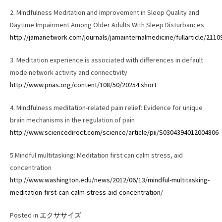
2. Mindfulness Meditation and Improvement in Sleep Quality and
Daytime Impairment Among Older Adults With Sleep Disturbances
http://jamanetwork.com/journals/jamainternalmedicine/fullarticle/2110
3. Meditation experience is associated with differences in default
mode network activity and connectivity
http://www.pnas.org/content/108/50/20254.short
4. Mindfulness meditation-related pain relief: Evidence for unique
brain mechanisms in the regulation of pain
http://www.sciencedirect.com/science/article/pii/S0304394012004806
5.Mindful multitasking: Meditation first can calm stress, aid
concentration
http://www.washington.edu/news/2012/06/13/mindful-multitasking-
meditation-first-can-calm-stress-aid-concentration/
Posted in
エクササイズ