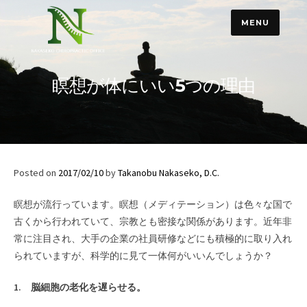
Skip
MENU
to
content
瞑想が体にいい5つの理由
Posted on
2017/02/10
by
Takanobu Nakaseko, D.C.
瞑想が流行っています。瞑想（メディテーション）は色々な国で
古くから行われていて、宗教とも密接な関係があります。近年非
常に注目され、大手の企業の社員研修などにも積極的に取り入れ
られていますが、科学的に見て一体何がいいんでしょうか？
1. 脳細胞の老化を遅らせる。